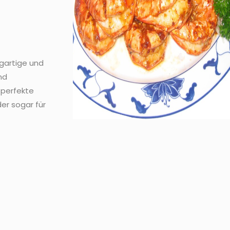
igartige und
nd
 perfekte
er sogar für