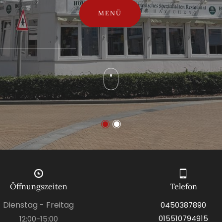
MENÜ
MENU
Öffnungszeiten
Telefon
Dienstag - Freitag
0450387890
015510794915
12:00-15:00