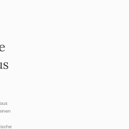
e
us
 aus
einen
tische